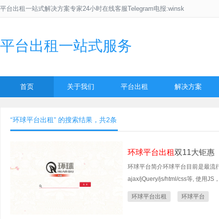
平台出租一站式解决方案专家24小时在线客服Telegram电报:winsk
平台出租一站式服务
首页
关于我们
平台出租
解决方案
“环球平台出租” 的搜索结果，共
2
条
环球平台出租
双11大钜惠
环球平台简介环球平台目前是最流
ajax/jQuery/js/html/css等, 使用JS
环球平台出租
环球平台