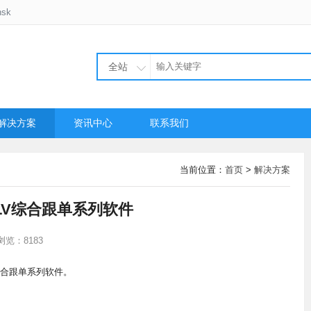
sk
全站
解决方案
资讯中心
联系我们
当前位置：
首页
>
解决方案
LV综合跟单系列软件
浏览：8183
综合跟单系列软件。