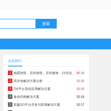
搜索
点击排行
1
独霸智投，百利智投，百利微单，LV综合跟单系列软件
06-16
2
高并发解决方案分析
10-16
3
OA平台系统应用解决方案
10-16
4
备份归档解决方案
10-16
5
双赢SG平台开发与部署解决方案
10-17