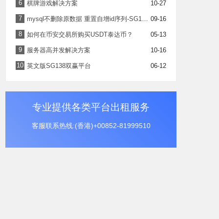
6
棋牌游戏解决方案
10-27
7
mysql不删除原数据 重置自增id序列-SG138平台
09-16
8
如何在币安交易所购买USDT泰达币？
05-13
9
服务器高并发解决方案
10-16
10
英文版SG138双赢平台
06-12
专业提供各类平台出租服务
客服联系热线:(香港)+00852-81999510