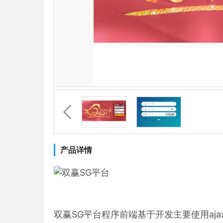
产品详情
双赢SG平台程序
前端
基于开发主要使用ajax/j