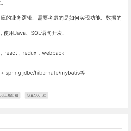
发。
相应的业务逻辑。需要考虑的是如何实现功能、数据的
等, 使用Java、SQL语句开发.
react，redux，webpack
+ spring jdbc/hibernate/mybatis等
SG正版出租
双赢SG开发