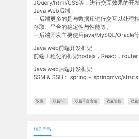
JQuery/html/CSS等，进行交互效果的开
Java Web后端：
—后端更多的是与数据库进行交互以处理
存取、平台的稳定性与性能等。
—后端开发主要使用java/MySQL/Oracle
Java web前端开发框架：
前端工程化的框架nodejs，React，router，
Java web后端开发框架：
SSM & SSH： spring + springmvc/struts 
双赢
双赢SG
双赢平台出租
双赢智控
双赢
相关产品